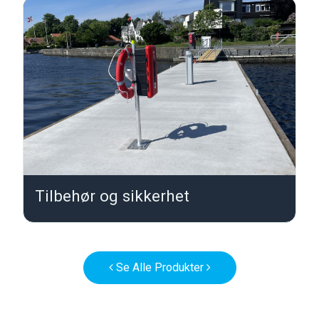
Tilbehør og sikkerhet
T
Se Alle Produkter