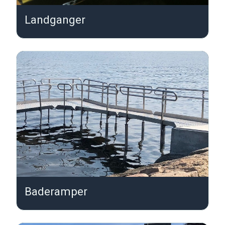
Landganger
L
Baderamper
B