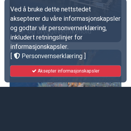
Ved å bruke dette nettstedet
aksepterer du våre informasjonskapsler
og godtar vår personvernerklæring,
Kai- og bryggevedlikehold
K
inkludert retningslinjer for
informasjonskapsler.
[
Personvernserklæring
]
Aksepter informasjonskapsler