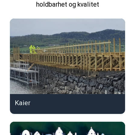
holdbarhet og kvalitet
Kaier
K