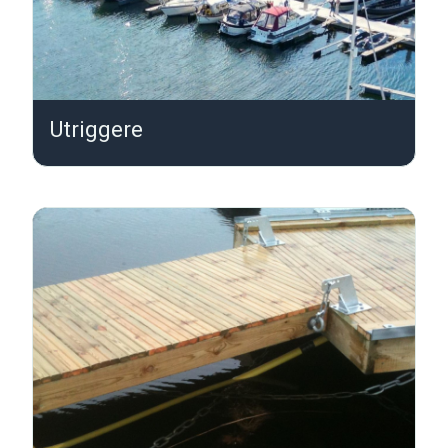
Utriggere
U