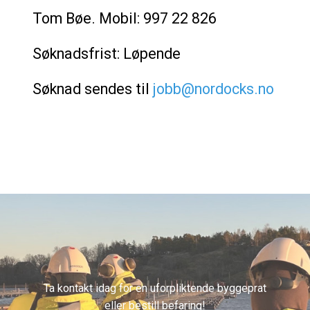
Tom Bøe. Mobil: 997 22 826‬
Søknadsfrist: Løpende
Søknad sendes til
jobb@nordocks.no
Ta kontakt idag for en uforpliktende byggeprat
eller bestill befaring!