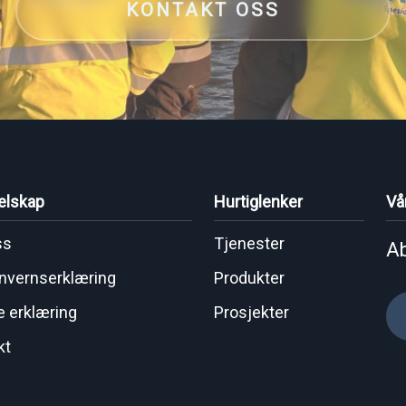
KONTAKT OSS
elskap
Hurtiglenker
Vå
ss
Tjenester
Ab
nvernserklæring
Produkter
e erklæring
Prosjekter
kt