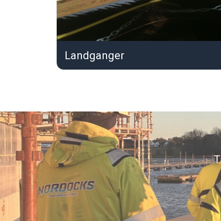
Landganger
T