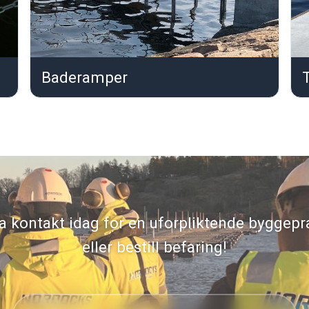
Baderamper
T
a kontakt idag for en uforpliktende byggepr
eller bestill befaring!